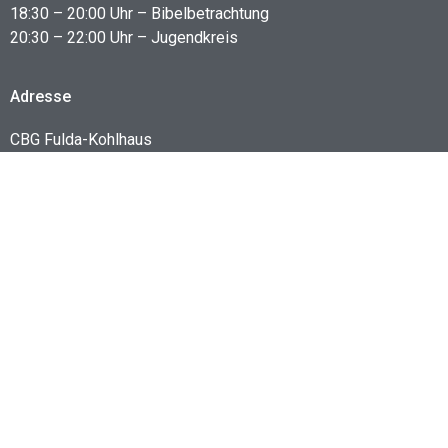
18:30 – 20:00 Uhr – Bibelbetrachtung
20:30 – 22:00 Uhr – Jugendkreis
Adresse
CBG Fulda-Kohlhaus
Christian-Wirth-Str. 16a
36043 Fulda
Spendenkonto
Kontoinhaber:
Christliche Brüdergemeinde Fulda Kohlhaus
IBAN:
DE52 5305 0180 0000 0981 15
BIC:
HELADEF1FDS