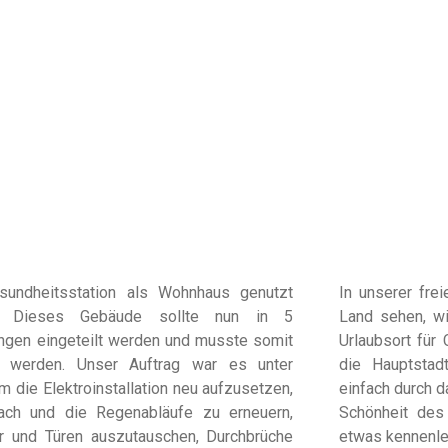
sundheitsstation als Wohnhaus genutzt
In unserer fre
. Dieses Gebäude sollte nun in 5
Land sehen, wi
gen eingeteilt werden und musste somit
Urlaubsort für 
t werden. Unser Auftrag war es unter
die Hauptstad
m die Elektroinstallation neu aufzusetzen,
einfach durch 
ch und die Regenabläufe zu erneuern,
Schönheit de
r und Türen auszutauschen, Durchbrüche
etwas kennenle