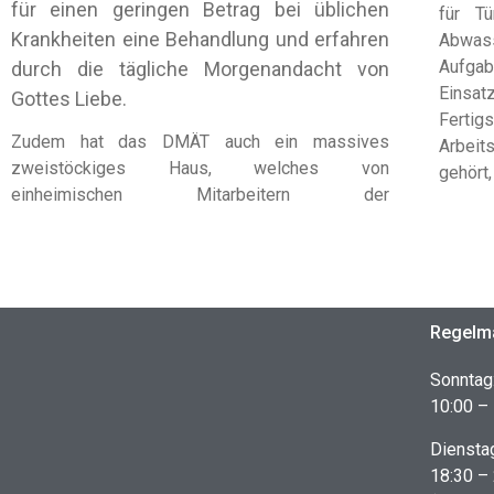
für einen geringen Betrag bei üblichen
für T
Krankheiten eine Behandlung und erfahren
Abwas
Aufga
durch die tägliche Morgenandacht von
Einsat
Gottes Liebe.
Fertig
Zudem hat das DMÄT auch ein massives
Arbeit
zweistöckiges Haus, welches von
gehört,
einheimischen Mitarbeitern der
Regelmä
Sonntag
10:00 – 
Diensta
18:30 –