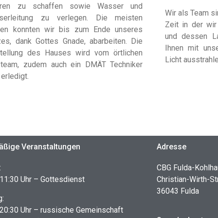
üren zu schaffen sowie Wasser und
Wir als Team si
serleitung zu verlegen. Die meisten
Zeit in der wi
ben konnten wir bis zum Ende unseres
und dessen La
zes, dank Gottes Gnade, abarbeiten. Die
Ihnen mit unse
stellung des Hauses wird vom örtlichen
Licht ausstrahl
steam, zudem auch ein DMÄT Techniker
 erledigt.
ßige Veranstaltungen
Adresse
:
CBG Fulda-Kohlh
11:30 Uhr – Gottesdienst
Christian-Wirth-St
36043 Fulda
g:
 20:30 Uhr – russische Gemeinschaft