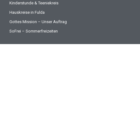
Kinderstunde & Teeniekreis
Hauskreise in Fulda
Gottes Mission – Unser Auftrag
SoFrei – Sommerfreizeiten
Regelmäßige Veranstaltungen
Sonntag:
10:00 – 11:30 Uhr – Gottesdienst
Dienstag:
18:30 – 20:30 Uhr – russische Gemeinschaft (русское
общение)
Freitag:
18:30 – 20:00 Uhr – Teenie & Kinderkreise
18:30 – 20:00 Uhr – Bibelbetrachtung
20:30 – 22:00 Uhr – Jugendkreis